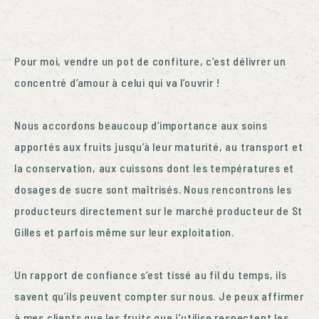
NOS ENGAGEMENTS
Pour moi, vendre un pot de confiture, c’est délivrer un
concentré d’amour à celui qui va l’ouvrir !
CONTACT
FAQ
Nous accordons beaucoup d’importance aux soins
apportés aux fruits jusqu’à leur maturité, au transport et
la conservation, aux cuissons dont les températures et
dosages de sucre sont maîtrisés.
Nous rencontrons les
producteurs directement sur le marché producteur de St
Gilles et parfois même sur leur exploitation.
Un rapport de confiance s’est tissé au fil du temps, ils
savent qu’ils peuvent compter sur nous. Je peux affirmer
à mes clients que les fruits que j’utilise respectent les